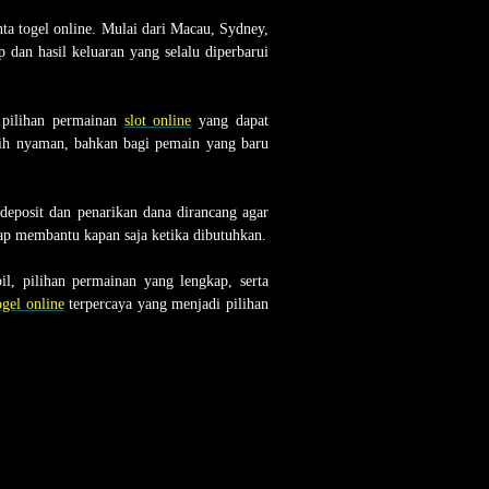
a togel online. Mulai dari Macau, Sydney,
 dan hasil keluaran yang selalu diperbarui
 pilihan permainan
slot online
yang dapat
ih nyaman, bahkan bagi pemain yang baru
posit dan penarikan dana dirancang agar
iap membantu kapan saja ketika dibutuhkan.
 pilihan permainan yang lengkap, serta
ogel online
terpercaya yang menjadi pilihan