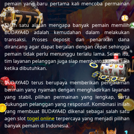
pemain yang baru pertama kali mencoba permainan
online.
Salah satu alasan mengapa banyak pemain memilih
BUDAYA4D adalah kemudahan dalam melakukan
transaksi. Proses deposit dan penarikan dana
dirancang agar dapat berjalan dengan cepat sehingga
pemain tidak perlu menunggu terlalu lama. Selain itu,
tim layanan pelanggan juga siap membantu kapan saja
ketika dibutuhkan.
BUDAYA4D terus berupaya memberikan pengalaman
bermain yang nyaman dengan menghadirkan layanan
yang stabil, pilihan permainan yang lengkap, serta
dukungan pelanggan yang responsif. Kombinasi inilah
yang membuat BUDAYA4D dikenal sebagai salah satu
agen slot
togel online
terpercaya yang menjadi pilihan
banyak pemain di Indonesia.