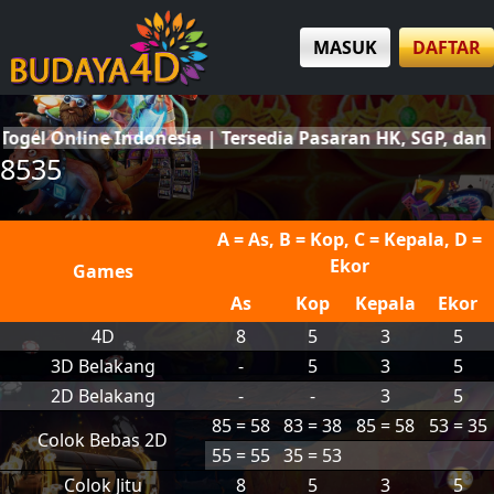
MASUK
DAFTAR
line Indonesia | Tersedia Pasaran HK, SGP, dan SDY Ter
8535
A = As, B = Kop, C = Kepala, D =
Ekor
Games
As
Kop
Kepala
Ekor
4D
8
5
3
5
3D Belakang
-
5
3
5
2D Belakang
-
-
3
5
85 = 58
83 = 38
85 = 58
53 = 35
Colok Bebas 2D
55 = 55
35 = 53
Colok Jitu
8
5
3
5