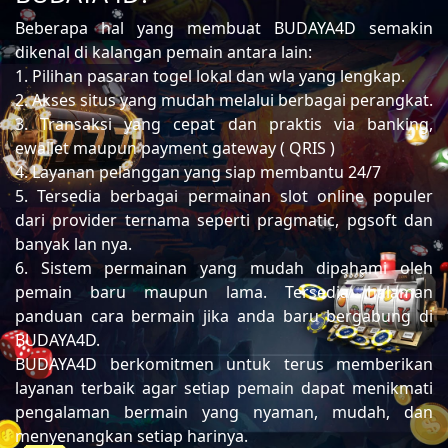
Beberapa hal yang membuat BUDAYA4D semakin
dikenal di kalangan pemain antara lain:
1. Pilihan pasaran togel lokal dan wla yang lengkap.
2. Akses situs yang mudah melalui berbagai perangkat.
3. Transaksi yang cepat dan praktis via banking,
ewallet maupun payment gateway ( QRIS )
4. Layanan pelanggan yang siap membantu 24/7
5. Tersedia berbagai permainan slot online populer
dari provider ternama seperti pragmatic, pgsoft dan
banyak lan nya.
6. Sistem permainan yang mudah dipahami oleh
pemain baru maupun lama. Tersedia halaman
panduan cara bermain jika anda baru bergabung di
BUDAYA4D.
BUDAYA4D berkomitmen untuk terus memberikan
layanan terbaik agar setiap pemain dapat menikmati
pengalaman bermain yang nyaman, mudah, dan
menyenangkan setiap harinya.