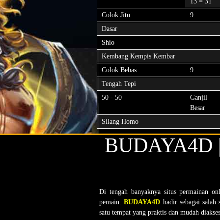
13 = 31
Colok Jitu
9
Dasar
Shio
Kembang Kempis Kembar
Colok Bebas
9
Tengah Tepi
50 - 50
Ganjil
Besar
Silang Homo
BUDAYA4D | S
Di tengah banyaknya situs permainan on
pemain.
BUDAYA4D
hadir sebagai salah 
satu tempat yang praktis dan mudah diakses