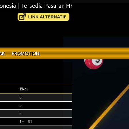
sia | Tersedia Pasaran HK, SGP, dan SDY Terlengk
AK
PROMOTION
Ekor
3
3
3
19 = 91