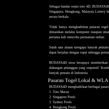
Sebagai bandar resmi toto 4D, BUDAYA4D m
Singapura, Hongkong, Malaysia Lottery hin
secara berkala.
Tidak hanya menghadirkan pasaran toge
dimainkan melalui komputer maupun smar
pertama kali mencoba permainan online.
Salah satu alasan mengapa banyak pemai
dapat berjalan dengan cepat sehingga pemai
BUDAYA4D terus berupaya memberikan pe
dukungan pelanggan yang responsif. Komb
banyak pemain di Indonesia.
Pasaran Togel Lokal & WLA 
BUDAYA4D menghadirkan berbagai pasaran u
1. Toto Macau
2. Singapore Pools
3. Sydney Pools
4. Hongkong Pools