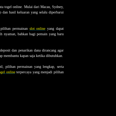
a togel online. Mulai dari Macau, Sydney,
 dan hasil keluaran yang selalu diperbarui
 pilihan permainan
slot online
yang dapat
ih nyaman, bahkan bagi pemain yang baru
posit dan penarikan dana dirancang agar
iap membantu kapan saja ketika dibutuhkan.
 pilihan permainan yang lengkap, serta
ogel online
terpercaya yang menjadi pilihan