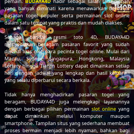
pemain.
BUDAYA4D
hadir sebagai salah satu pilihan
yang banyak diminati karena menawarkan berbagai
pasaran togel populer serta permainan slot online
dalam satu tempat yang praktis dan mudah diakses.
Sebagai bandar resmi toto 4D, BUDAYA4D
menyediakan beragam pasaran favorit yang sudah
dikenal luas oleh para pecinta togel online. Mulai dari
Macau, Sydney, Singapura, Hongkong, Malaysia
Lottery hingga Tianjin Lottery dapat dimainkan setiap
hari dengan jadwal yang lengkap dan hasil keluaran
yang selalu diperbarui secara berkala.
Tidak hanya menghadirkan pasaran togel yang
beragam, BUDAYA4D juga melengkapi layanannya
dengan berbagai pilihan permainan
slot online
yang
dapat dimainkan melalui komputer maupun
smartphone. Tampilan situs yang sederhana membuat
proses bermain menjadi lebih nyaman, bahkan bagi