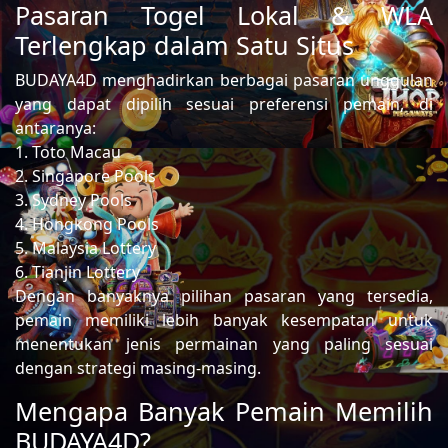
Pasaran Togel Lokal & WLA
Terlengkap dalam Satu Situs
BUDAYA4D menghadirkan berbagai pasaran unggulan
yang dapat dipilih sesuai preferensi pemain, di
antaranya:
1. Toto Macau
2. Singapore Pools
3. Sydney Pools
4. Hongkong Pools
5. Malaysia Lottery
6. Tianjin Lottery
Dengan banyaknya pilihan pasaran yang tersedia,
pemain memiliki lebih banyak kesempatan untuk
menentukan jenis permainan yang paling sesuai
dengan strategi masing-masing.
Mengapa Banyak Pemain Memilih
BUDAYA4D?