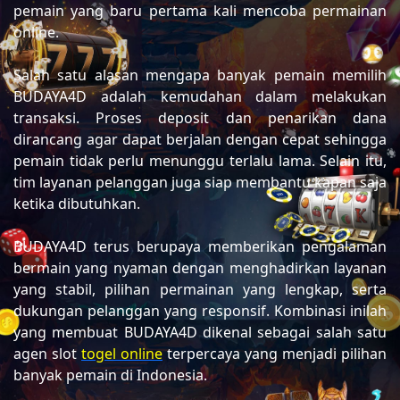
pemain yang baru pertama kali mencoba permainan
online.
Salah satu alasan mengapa banyak pemain memilih
BUDAYA4D adalah kemudahan dalam melakukan
transaksi. Proses deposit dan penarikan dana
dirancang agar dapat berjalan dengan cepat sehingga
pemain tidak perlu menunggu terlalu lama. Selain itu,
tim layanan pelanggan juga siap membantu kapan saja
ketika dibutuhkan.
BUDAYA4D terus berupaya memberikan pengalaman
bermain yang nyaman dengan menghadirkan layanan
yang stabil, pilihan permainan yang lengkap, serta
dukungan pelanggan yang responsif. Kombinasi inilah
yang membuat BUDAYA4D dikenal sebagai salah satu
agen slot
togel online
terpercaya yang menjadi pilihan
banyak pemain di Indonesia.