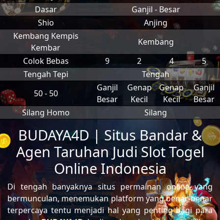
Dasar
Ganjil - Besar
Shio
Anjing
Kembang Kempis
Kembang
Kembar
Colok Bebas
9
2
4
5
Tengah Tepi
Tengah
Ganjil
Genap
Genap
Ganjil
50 - 50
Besar
Kecil
Kecil
Besar
Silang Homo
Silang
BUDAYA4D | Situs Bandar &
Agen Taruhan Judi Slot Togel
Online Indonesia
Di tengah banyaknya situs permainan online yang
bermunculan, menemukan platform yang benar-benar
terpercaya tentu menjadi hal yang penting bagi para