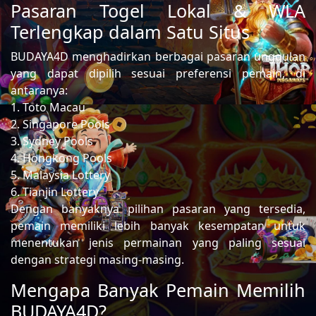
Pasaran Togel Lokal & WLA
Terlengkap dalam Satu Situs
BUDAYA4D menghadirkan berbagai pasaran unggulan
yang dapat dipilih sesuai preferensi pemain, di
antaranya:
1. Toto Macau
2. Singapore Pools
3. Sydney Pools
4. Hongkong Pools
5. Malaysia Lottery
6. Tianjin Lottery
Dengan banyaknya pilihan pasaran yang tersedia,
pemain memiliki lebih banyak kesempatan untuk
menentukan jenis permainan yang paling sesuai
dengan strategi masing-masing.
Mengapa Banyak Pemain Memilih
BUDAYA4D?