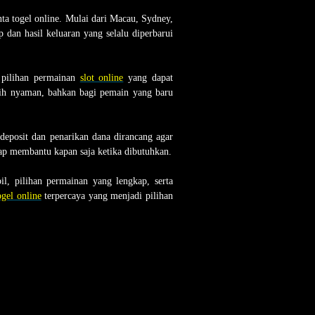
a togel online. Mulai dari Macau, Sydney,
 dan hasil keluaran yang selalu diperbarui
 pilihan permainan
slot online
yang dapat
ih nyaman, bahkan bagi pemain yang baru
posit dan penarikan dana dirancang agar
iap membantu kapan saja ketika dibutuhkan.
 pilihan permainan yang lengkap, serta
ogel online
terpercaya yang menjadi pilihan