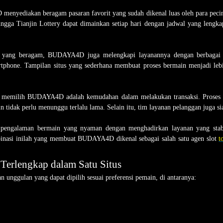
enyediakan beragam pasaran favorit yang sudah dikenal luas oleh para pecint
gga Tianjin Lottery dapat dimainkan setiap hari dengan jadwal yang lengkap
l yang beragam, BUDAYA4D juga melengkapi layanannya dengan berbagai
tphone. Tampilan situs yang sederhana membuat proses bermain menjadi leb
n memilih BUDAYA4D adalah kemudahan dalam melakukan transaksi. Proses de
n tidak perlu menunggu terlalu lama. Selain itu, tim layanan pelanggan juga s
ngalaman bermain yang nyaman dengan menghadirkan layanan yang stabil,
inasi inilah yang membuat BUDAYA4D dikenal sebagai salah satu agen slot
t
Terlengkap dalam Satu Situs
nggulan yang dapat dipilih sesuai preferensi pemain, di antaranya: