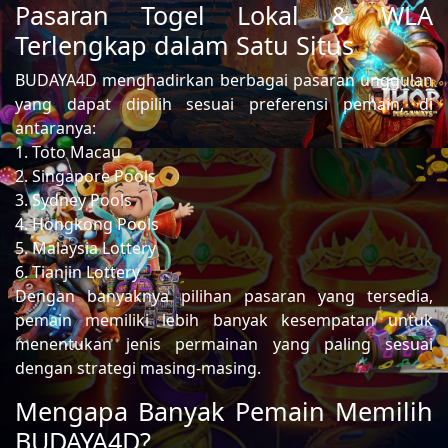
Pasaran Togel Lokal & WLA
Terlengkap dalam Satu Situs
BUDAYA4D menghadirkan berbagai pasaran unggulan
yang dapat dipilih sesuai preferensi pemain, di
antaranya:
1. Toto Macau
2. Singapore Pools
3. Sydney Pools
4. Hongkong Pools
5. Malaysia Lottery
6. Tianjin Lottery
Dengan banyaknya pilihan pasaran yang tersedia,
pemain memiliki lebih banyak kesempatan untuk
menentukan jenis permainan yang paling sesuai
dengan strategi masing-masing.
Mengapa Banyak Pemain Memilih
BUDAYA4D?