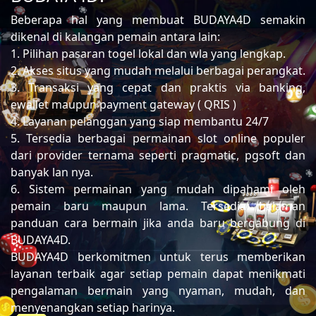
Beberapa hal yang membuat BUDAYA4D semakin
dikenal di kalangan pemain antara lain:
1. Pilihan pasaran togel lokal dan wla yang lengkap.
2. Akses situs yang mudah melalui berbagai perangkat.
3. Transaksi yang cepat dan praktis via banking,
ewallet maupun payment gateway ( QRIS )
4. Layanan pelanggan yang siap membantu 24/7
5. Tersedia berbagai permainan slot online populer
dari provider ternama seperti pragmatic, pgsoft dan
banyak lan nya.
6. Sistem permainan yang mudah dipahami oleh
pemain baru maupun lama. Tersedia halaman
panduan cara bermain jika anda baru bergabung di
BUDAYA4D.
BUDAYA4D berkomitmen untuk terus memberikan
layanan terbaik agar setiap pemain dapat menikmati
pengalaman bermain yang nyaman, mudah, dan
menyenangkan setiap harinya.