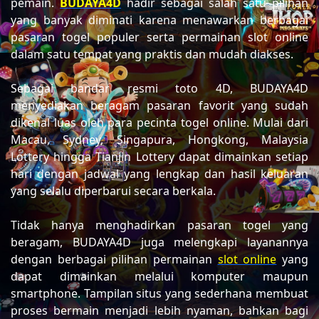
pemain.
BUDAYA4D
hadir sebagai salah satu pilihan
yang banyak diminati karena menawarkan berbagai
pasaran togel populer serta permainan slot online
dalam satu tempat yang praktis dan mudah diakses.
Sebagai bandar resmi toto 4D, BUDAYA4D
menyediakan beragam pasaran favorit yang sudah
dikenal luas oleh para pecinta togel online. Mulai dari
Macau, Sydney, Singapura, Hongkong, Malaysia
Lottery hingga Tianjin Lottery dapat dimainkan setiap
hari dengan jadwal yang lengkap dan hasil keluaran
yang selalu diperbarui secara berkala.
Tidak hanya menghadirkan pasaran togel yang
beragam, BUDAYA4D juga melengkapi layanannya
dengan berbagai pilihan permainan
slot online
yang
dapat dimainkan melalui komputer maupun
smartphone. Tampilan situs yang sederhana membuat
proses bermain menjadi lebih nyaman, bahkan bagi