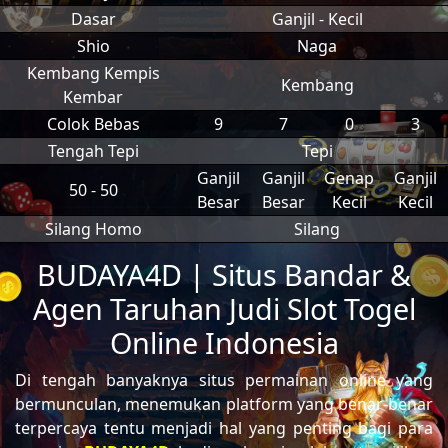
Dasar
Ganjil - Kecil
Shio
Naga
Kembang Kempis
Kembang
Kembar
Colok Bebas
9
7
0
3
Tengah Tepi
Tepi
Ganjil
Ganjil
Genap
Ganjil
50 - 50
Besar
Besar
Kecil
Kecil
Silang Homo
Silang
BUDAYA4D | Situs Bandar &
Agen Taruhan Judi Slot Togel
Online Indonesia
Di tengah banyaknya situs permainan online yang
bermunculan, menemukan platform yang benar-benar
terpercaya tentu menjadi hal yang penting bagi para