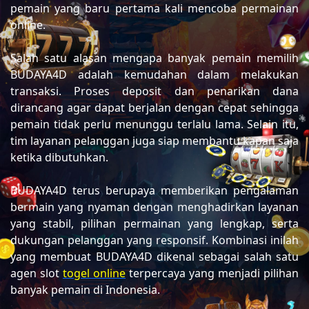
pemain yang baru pertama kali mencoba permainan
online.
Salah satu alasan mengapa banyak pemain memilih
BUDAYA4D adalah kemudahan dalam melakukan
transaksi. Proses deposit dan penarikan dana
dirancang agar dapat berjalan dengan cepat sehingga
pemain tidak perlu menunggu terlalu lama. Selain itu,
tim layanan pelanggan juga siap membantu kapan saja
ketika dibutuhkan.
BUDAYA4D terus berupaya memberikan pengalaman
bermain yang nyaman dengan menghadirkan layanan
yang stabil, pilihan permainan yang lengkap, serta
dukungan pelanggan yang responsif. Kombinasi inilah
yang membuat BUDAYA4D dikenal sebagai salah satu
agen slot
togel online
terpercaya yang menjadi pilihan
banyak pemain di Indonesia.