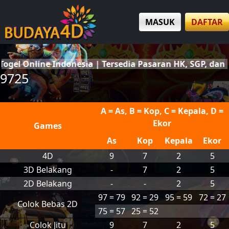
MASUK
DAFTAR
line Indonesia | Tersedia Pasaran HK, SGP, dan SDY Ter
9725
A = As, B = Kop, C = Kepala, D =
Ekor
Games
As
Kop
Kepala
Ekor
4D
9
7
2
5
3D Belakang
-
7
2
5
2D Belakang
-
-
2
5
97 = 79
92 = 29
95 = 59
72 = 27
Colok Bebas 2D
75 = 57
25 = 52
Colok Jitu
9
7
2
5