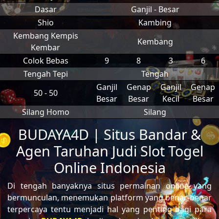
Dasar
Ganjil - Besar
Shio
Kambing
Kembang Kempis
Kembang
Kembar
Colok Bebas
9
8
3
6
Tengah Tepi
Tengah
Ganjil
Genap
Ganjil
Genap
50 - 50
Besar
Besar
Kecil
Besar
Silang Homo
Silang
BUDAYA4D | Situs Bandar &
Agen Taruhan Judi Slot Togel
Online Indonesia
Di tengah banyaknya situs permainan online yang
bermunculan, menemukan platform yang benar-benar
terpercaya tentu menjadi hal yang penting bagi para