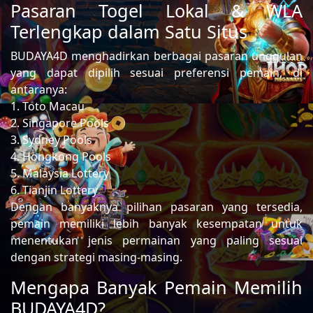
Pasaran Togel Lokal & WLA
Terlengkap dalam Satu Situs
BUDAYA4D menghadirkan berbagai pasaran unggulan
yang dapat dipilih sesuai preferensi pemain, di
antaranya:
1. Toto Macau
2. Singapore Pools
3. Sydney Pools
4. Hongkong Pools
5. Malaysia Lottery
6. Tianjin Lottery
Dengan banyaknya pilihan pasaran yang tersedia,
pemain memiliki lebih banyak kesempatan untuk
menentukan jenis permainan yang paling sesuai
dengan strategi masing-masing.
Mengapa Banyak Pemain Memilih
BUDAYA4D?